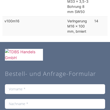
M33 x 3,5-3
Bohrung 8
mm SW50
v100m16
Verlngerung
14
M16 x 100
mm, brniert
Bestell- und Anfrage-Formular