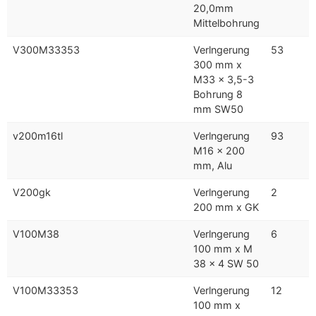
20,0mm
Mittelbohrung
V300M33353
Verlngerung
53
300 mm x
M33 x 3,5-3
Bohrung 8
mm SW50
v200m16tl
Verlngerung
93
M16 x 200
mm, Alu
V200gk
Verlngerung
2
200 mm x GK
V100M38
Verlngerung
6
100 mm x M
38 x 4 SW 50
V100M33353
Verlngerung
12
100 mm x