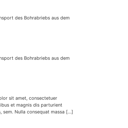
ans­port des Bohr­abriebs aus dem
ans­port des Bohr­abriebs aus dem
lor sit amet, consectetuer
bus et magnis dis parturient
is, sem. Nulla consequat massa […]