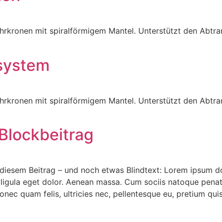
hr­kronen mit spiral­förmigem Mantel. Unter­stützt den Abtr
system
hr­kronen mit spiral­förmigem Mantel. Unter­stützt den Abtr
 Blockbeitrag
 diesem Beitrag – und noch etwas Blindtext: Lorem ipsum do
ligula eget dolor. Aenean massa. Cum sociis natoque penati
onec quam felis, ultricies nec, pellentesque eu, pretium qu