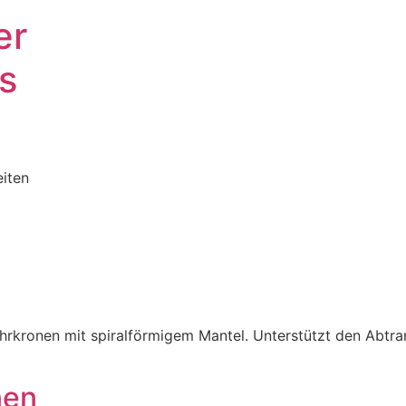
er
s
iten
hr­kronen mit spiral­förmigem Mantel. Unter­stützt den Abtr
nen